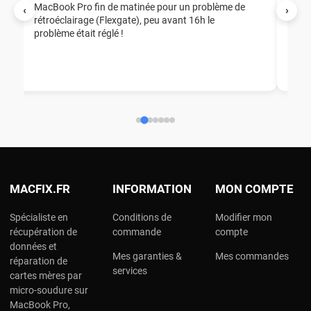
MacBook Pro fin de matinée pour un problème de
Mer
‹
›
rétroéclairage (Flexgate), peu avant 16h le
éga
problème était réglé !
nou
nou
aid
ép
ch
MACFIX.FR
INFORMATION
MON COMPTE
Spécialiste en
Conditions de
Modifier mon
récupération de
commande
compte
données et
Mes garanties &
Mes commandes
réparation de
services
cartes mères par
micro-soudure sur
MacBook Pro,