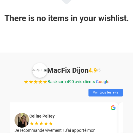
There is no items in your wishlist.
MacFix Dijon
4.9
/5
★★★★★
Basé sur +490 avis clients
G
o
o
g
l
e
Voir tous les avis
Celine Peltey
★★★★★
Je recommande vivement ! J'ai apporté mon