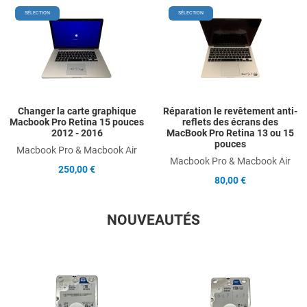
Add to Wishlist
A
SÉLECTION
SÉLECTION
Add to Compare
A
Quick View
Q
Changer la carte graphique
Réparation le revêtement anti-
Macbook Pro Retina 15 pouces
reflets des écrans des
2012 - 2016
MacBook Pro Retina 13 ou 15
pouces
Macbook Pro & Macbook Air
Macbook Pro & Macbook Air
250,00 €
80,00 €
NOUVEAUTÉS
Add to Wishlist
A
Add to Compare
A