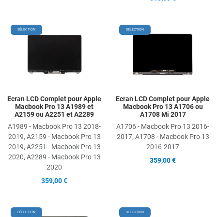
Add to Wishlist
A
SÉLECTION
SÉLECTION
Add to Compare
A
Quick View
Q
Ecran LCD Complet pour Apple
Ecran LCD Complet pour Apple
Macbook Pro 13 A1989 et
Macbook Pro 13 A1706 ou
A2159 ou A2251 et A2289
A1708 Mi 2017
A1989 - Macbook Pro 13 2018-
A1706 - Macbook Pro 13 2016-
2019, A2159 - Macbook Pro 13
2017, A1708 - Macbook Pro 13
2019, A2251 - Macbook Pro 13
2016-2017
2020, A2289 - Macbook Pro 13
359,00 €
2020
359,00 €
Add to Wishlist
A
SÉLECTION
SÉLECTION