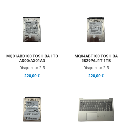
Add to Wishlist
A
Add to Compare
A
Quick View
Q
MQ01ABD100 TOSHIBA 1TB
MQ04ABF100 TOSHIBA
AD00/AX01AD
5829P6J1T 1TB
Disque dur 2.5
Disque dur 2.5
220,00 €
220,00 €
Add to Wishlist
A
Add to Compare
A
Quick View
Q