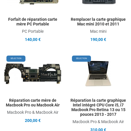
Quick View
Q
Forfait de réparation carte
Remplacer la carte graphique
mère PC Portable
Mac mini 2010 et 2011
PC Portable
Mac mini
140,00 €
190,00 €
Add to Wishlist
A
SÉLECTION
SÉLECTION
Add to Compare
A
Quick View
Q
Réparation carte mère de
Réparation la carte graphique
Macbook Pro ou Macbook Air
Intel intégré CPU Core i5, i7
Macbook Pro Retina 13 ou 15
Macbook Pro & Macbook Air
pouces 2013 - 2017
200,00 €
Macbook Pro & Macbook Air
310,00 €