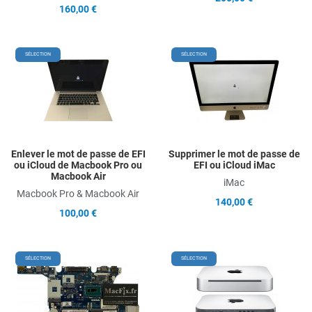
160,00 €
Add to Wishlist
A
SÉLECTION
SÉLECTION
Add to Compare
A
Quick View
Q
Enlever le mot de passe de EFI
Supprimer le mot de passe de
ou iCloud de Macbook Pro ou
EFI ou iCloud iMac
Macbook Air
iMac
Macbook Pro & Macbook Air
140,00 €
100,00 €
Add to Wishlist
A
SÉLECTION
SÉLECTION
Add to Compare
A