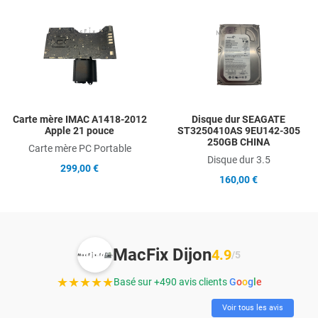
Add to Wishlist
A
Add to Compare
A
Quick View
Q
Carte mère IMAC A1418-2012
Disque dur SEAGATE
Apple 21 pouce
ST3250410AS 9EU142-305
250GB CHINA
Carte mère PC Portable
Disque dur 3.5
299,00 €
160,00 €
MacFix Dijon
4.9
/5
★★★★★
Basé sur +490 avis clients
G
o
o
g
l
e
Voir tous les avis