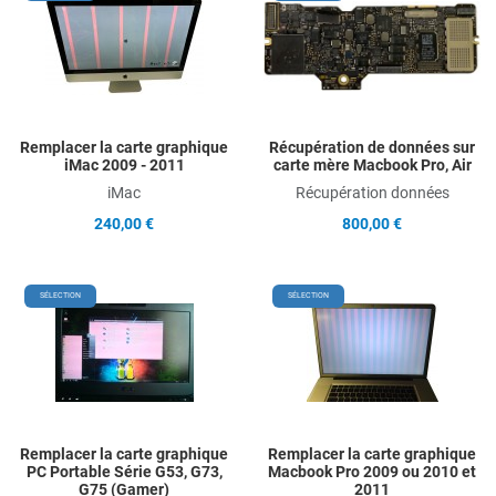
Add to Compare
A
Quick View
Q
Remplacer la carte graphique
Récupération de données sur
iMac 2009 - 2011
carte mère Macbook Pro, Air
iMac
Récupération données
240,00 €
800,00 €
Add to Wishlist
A
SÉLECTION
SÉLECTION
Add to Compare
A
Quick View
Q
Remplacer la carte graphique
Remplacer la carte graphique
PC Portable Série G53, G73,
Macbook Pro 2009 ou 2010 et
G75 (Gamer)
2011