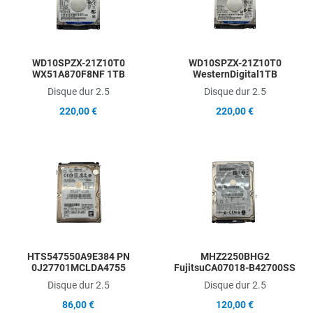
Quick View
Q
WD10SPZX-21Z10T0
WD10SPZX-21Z10T0
WX51A870F8NF 1TB
WesternDigital1TB
Disque dur 2.5
Disque dur 2.5
220,00 €
220,00 €
Add to Wishlist
A
Add to Compare
A
Quick View
Q
HTS547550A9E384 PN
MHZ2250BHG2
0J27701MCLDA4755
FujitsuCA07018-B42700SS
Disque dur 2.5
Disque dur 2.5
86,00 €
120,00 €