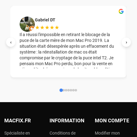
Gabriel DT
★★★★★
Il a réussi l'impossible en retirant le blocage de la
puce de la carte mère de mon Mac Pro 2019. La
‹
›
situation était désespérée après un effacement du
système : la réinstallation de mac os était
compromise par le cryptage de la puce intel T2. Je
pensais mon Mac Pro perdu, bon pour la vente en
pièces détachées, en raison de la pitoyable politique
de sécurité Apple, ( cryptage pour bloquer la
réinstallation des puces Intel et silicon, une honte ).
Et à la grâce de Dieu, il a pu reprogrammer la puce,
et réinstaller Mac Os sans changer la carte mère .
Encore merci madame et monsieur MacFix !
MACFIX.FR
INFORMATION
MON COMPTE
Spécialiste en
Conditions de
Modifier mon