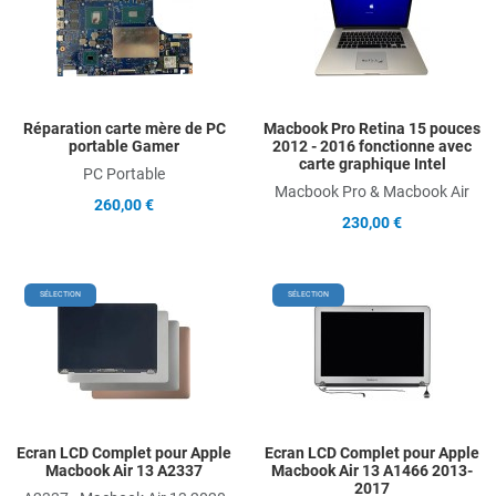
Add to Compare
A
Quick View
Q
Réparation carte mère de PC
Macbook Pro Retina 15 pouces
portable Gamer
2012 - 2016 fonctionne avec
carte graphique Intel
PC Portable
Macbook Pro & Macbook Air
260,00 €
230,00 €
Add to Wishlist
A
SÉLECTION
SÉLECTION
Add to Compare
A
Quick View
Q
Ecran LCD Complet pour Apple
Ecran LCD Complet pour Apple
Macbook Air 13 A2337
Macbook Air 13 A1466 2013-
2017