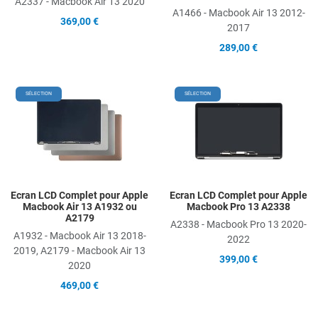
A2337 - Macbook Air 13 2020
A1466 - Macbook Air 13 2012-
369,00 €
2017
289,00 €
Add to Wishlist
A
SÉLECTION
SÉLECTION
Add to Compare
A
Quick View
Q
Ecran LCD Complet pour Apple
Ecran LCD Complet pour Apple
Macbook Air 13 A1932 ou
Macbook Pro 13 A2338
A2179
A2338 - Macbook Pro 13 2020-
A1932 - Macbook Air 13 2018-
2022
2019, A2179 - Macbook Air 13
399,00 €
2020
469,00 €