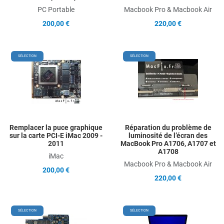
PC Portable
Macbook Pro & Macbook Air
200,00 €
220,00 €
Add to Wishlist
A
SÉLECTION
SÉLECTION
Add to Compare
A
Quick View
Q
Remplacer la puce graphique
Réparation du problème de
sur la carte PCI-E iMac 2009 -
luminosité de l’écran des
2011
MacBook Pro A1706, A1707 et
A1708
iMac
Macbook Pro & Macbook Air
200,00 €
220,00 €
Add to Wishlist
A
SÉLECTION
SÉLECTION