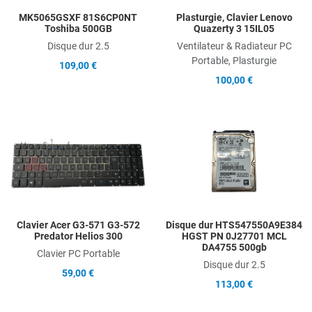
MK5065GSXF 81S6CP0NT
Plasturgie, Clavier Lenovo
Toshiba 500GB
Quazerty 3 15IL05
Disque dur 2.5
Ventilateur & Radiateur PC
Portable, Plasturgie
109,00 €
100,00 €
Add to Wishlist
A
Add to Compare
A
Quick View
Q
Clavier Acer G3-571 G3-572
Disque dur HTS547550A9E384
Predator Helios 300
HGST PN 0J27701 MCL
DA4755 500gb
Clavier PC Portable
Disque dur 2.5
59,00 €
113,00 €