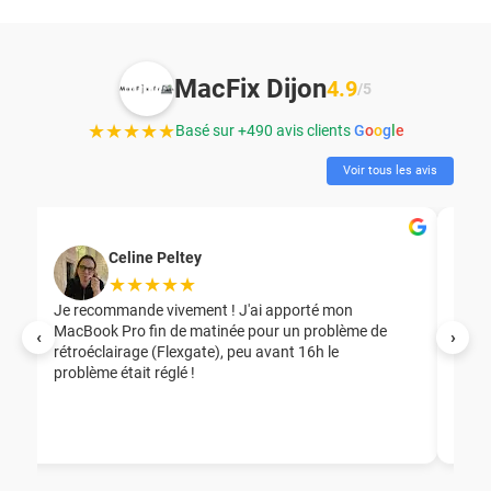
MacFix Dijon
4.9
/5
★★★★★
Basé sur +490 avis clients
G
o
o
g
l
e
Voir tous les avis
Celine Peltey
★★★★★
Je recommande vivement ! J'ai apporté mon
MacBook Pro fin de matinée pour un problème de
Mer
‹
›
rétroéclairage (Flexgate), peu avant 16h le
éga
problème était réglé !
nou
nou
aid
ép
ch