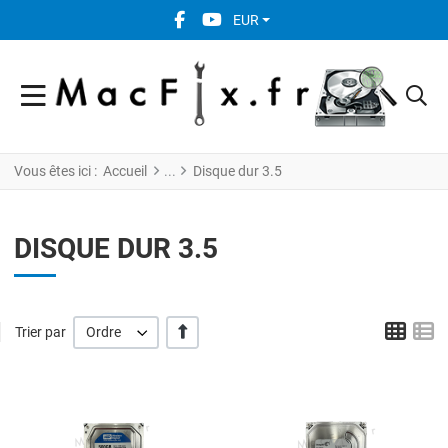
FACEBOOK SOCIAL LINK
YOUTUBE SOCIAL LINK
EUR
Vous êtes ici :
Accueil
Disque dur 3.5
DISQUE DUR 3.5
Grid
L
' +/-'
Trier par
Ordre
Add to Wishlist
A