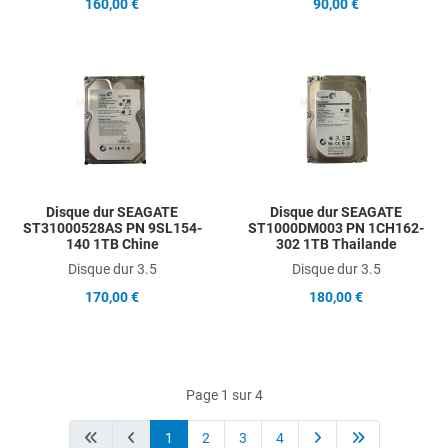
160,00 €
90,00 €
Add to Wishlist
A
Add to Compare
A
Quick View
Q
Disque dur SEAGATE
Disque dur SEAGATE
ST31000528AS PN 9SL154-
ST1000DM003 PN 1CH162-
140 1TB Chine
302 1TB Thailande
Disque dur 3.5
Disque dur 3.5
170,00 €
180,00 €
Page 1 sur 4
1
2
3
4