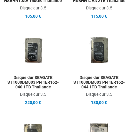
HSBHNTJAA 160GB Thailande
HSBHNTJAA 2TB Thailande
Disque dur 3.5
Disque dur 3.5
105,00 €
115,00 €
Add to Wishlist
A
Add to Compare
A
Quick View
Q
Disque dur SEAGATE
Disque dur SEAGATE
ST1000DM003 PN 1ER162-
ST1000DM003 PN 1ER162-
040 1TB Thailande
044 1TB Thailande
Disque dur 3.5
Disque dur 3.5
220,00 €
130,00 €
Add to Wishlist
A