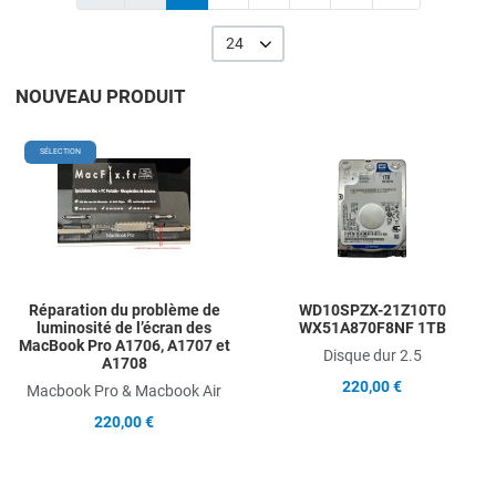
24
NOUVEAU PRODUIT
Add to Wishlist
A
SÉLECTION
Add to Compare
A
Quick View
Q
Réparation du problème de
WD10SPZX-21Z10T0
luminosité de l’écran des
WX51A870F8NF 1TB
MacBook Pro A1706, A1707 et
Disque dur 2.5
A1708
220,00 €
Macbook Pro & Macbook Air
220,00 €