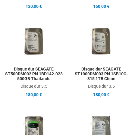
130,00 €
160,00 €
Add to Wishlist
A
Add to Compare
A
Quick View
Q
Disque dur SEAGATE
Disque dur SEAGATE
ST500DM002 PN 1BD142-023
ST1000DM003 PN 1SB10C-
500GB Thailande
315 1TB Chine
Disque dur 3.5
Disque dur 3.5
180,00 €
180,00 €
Add to Wishlist
A
Add to Compare
A