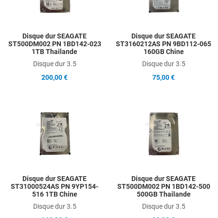
Quick View
Q
Disque dur SEAGATE
Disque dur SEAGATE
ST500DM002 PN 1BD142-023
ST3160212AS PN 9BD112-065
1TB Thailande
160GB Chine
Disque dur 3.5
Disque dur 3.5
200,00 €
75,00 €
Add to Wishlist
A
Add to Compare
A
Quick View
Q
Disque dur SEAGATE
Disque dur SEAGATE
ST31000524AS PN 9YP154-
ST500DM002 PN 1BD142-500
516 1TB Chine
500GB Thailande
Disque dur 3.5
Disque dur 3.5