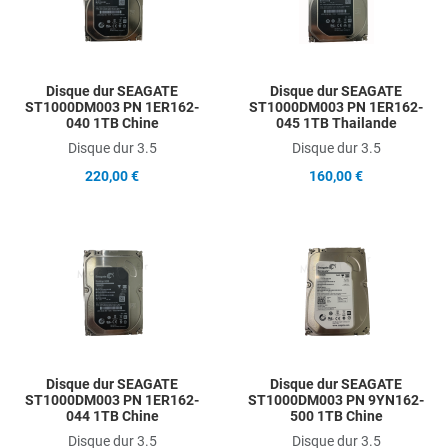
Quick View
Q
Disque dur SEAGATE
Disque dur SEAGATE
ST1000DM003 PN 1ER162-
ST1000DM003 PN 1ER162-
040 1TB Chine
045 1TB Thailande
Disque dur 3.5
Disque dur 3.5
220,00 €
160,00 €
Add to Wishlist
A
Add to Compare
A
Quick View
Q
Disque dur SEAGATE
Disque dur SEAGATE
ST1000DM003 PN 1ER162-
ST1000DM003 PN 9YN162-
044 1TB Chine
500 1TB Chine
Disque dur 3.5
Disque dur 3.5