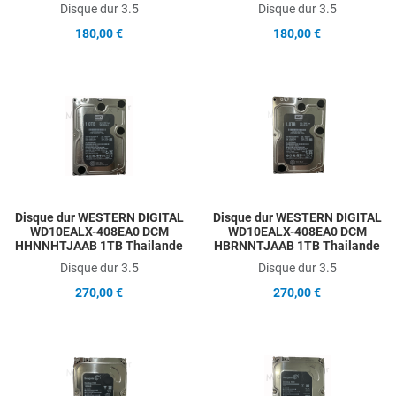
Disque dur 3.5
Disque dur 3.5
180,00 €
180,00 €
Add to Wishlist
A
Add to Compare
A
Quick View
Q
Disque dur WESTERN DIGITAL
Disque dur WESTERN DIGITAL
WD10EALX-408EA0 DCM
WD10EALX-408EA0 DCM
HHNNHTJAAB 1TB Thailande
HBRNNTJAAB 1TB Thailande
Disque dur 3.5
Disque dur 3.5
270,00 €
270,00 €
Add to Wishlist
A
Add to Compare
A