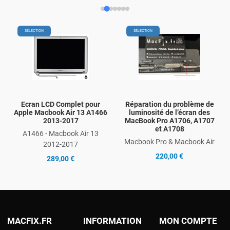
Add to Wishlist
Add
SÉLECTION
SÉLECTION
Add to Compare
Ad
Quick View
Qu
Ecran LCD Complet pour
Réparation du problème de
Apple Macbook Air 13 A1466
luminosité de l’écran des
2013-2017
MacBook Pro A1706, A1707
et A1708
A1466 - Macbook Air 13
Macbook Pro & Macbook Air
2012-2017
220,00 €
289,00 €
MACFIX.FR
INFORMATION
MON COMPTE