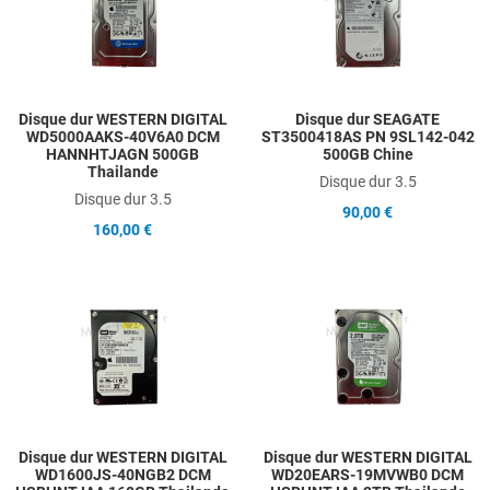
Add to Compare
A
Quick View
Q
Disque dur WESTERN DIGITAL
Disque dur SEAGATE
WD5000AAKS-40V6A0 DCM
ST3500418AS PN 9SL142-042
HANNHTJAGN 500GB
500GB Chine
Thailande
Disque dur 3.5
Disque dur 3.5
90,00 €
160,00 €
Add to Wishlist
A
Add to Compare
A
Quick View
Q
Disque dur WESTERN DIGITAL
Disque dur WESTERN DIGITAL
WD1600JS-40NGB2 DCM
WD20EARS-19MVWB0 DCM