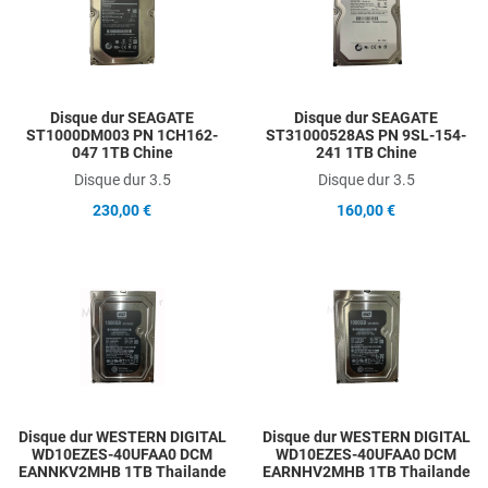
Add to Compare
A
Quick View
Q
Disque dur SEAGATE
Disque dur SEAGATE
ST1000DM003 PN 1CH162-
ST31000528AS PN 9SL-154-
047 1TB Chine
241 1TB Chine
Disque dur 3.5
Disque dur 3.5
230,00 €
160,00 €
Add to Wishlist
A
Add to Compare
A
Quick View
Q
Disque dur WESTERN DIGITAL
Disque dur WESTERN DIGITAL
WD10EZES-40UFAA0 DCM
WD10EZES-40UFAA0 DCM
EANNKV2MHB 1TB Thailande
EARNHV2MHB 1TB Thailande